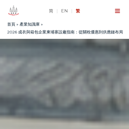
跳
至
简
|
EN
|
繁
主
首頁
產業知識庫
要
內
2026 成衣與箱包企業柬埔寨設廠指南：從關稅優惠到供應鏈布局
容