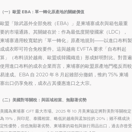
（一）歐盟 EBA：單一轉化原產地的關鍵價值
歐盟「除武器外全部免稅（EBA）」是柬埔寨成衣與箱包最重
要的市場通路。其關鍵在於：作為最低度開發國家（LDC），
柬埔寨適用較寬鬆的「單一轉化」原產地規則——以進口布料製
成成衣即可符合免稅要件。這與越南 EVFTA 要求「自布料起
算」（布料須於越南、歐盟或韓國織造）形成鮮明對比。對普遍
使用進口布料的成衣企業而言，柬埔寨的歐盟原產地門檻反而較
易達成。EBA 自 2020 年 8 月起雖部分撤銷，惟約 75% 柬埔
寨出口仍享免稅，成衣占其優惠進口之大宗。
（二）美國對等關稅：與區域相當、無顯著劣勢
美國為柬埔寨 GFT 最大市場。2025 年 10 月美柬協定將對美對等關稅定
為 19%，與印尼、泰國相當、略低於越南與孟加拉的 20%；雖不構成決
定性優勢，但也無顯著劣勢。柬埔寨的箱包與旅行用品出口，過去亦曾受