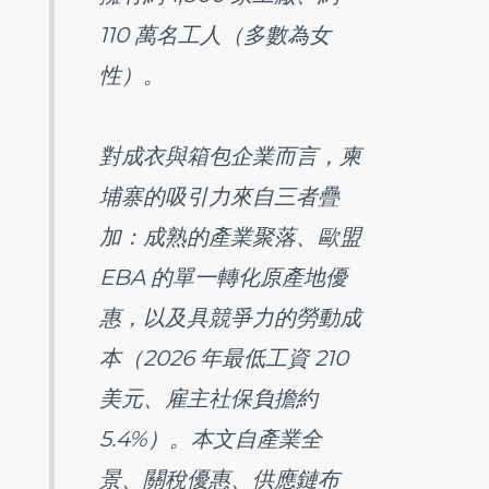
110 萬名工人（多數為女
性）。
對成衣與箱包企業而言，柬
埔寨的吸引力來自三者疊
加：成熟的產業聚落、歐盟
EBA 的單一轉化原產地優
惠，以及具競爭力的勞動成
本（2026 年最低工資 210
美元、雇主社保負擔約
5.4%）。本文自產業全
景、關稅優惠、供應鏈布