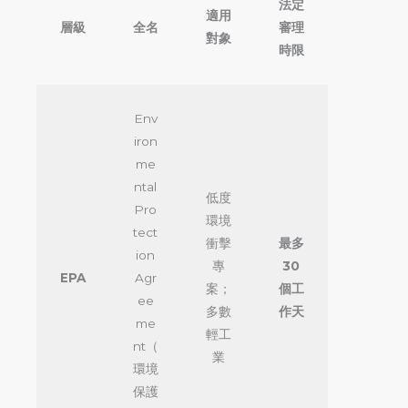
法定
適用
層級
全名
審理
對象
時限
Env
iron
me
ntal
低度
Pro
環境
tect
衝擊
最多
ion
專
30
EPA
Agr
案；
個工
ee
多數
作天
me
輕工
nt（
業
環境
保護