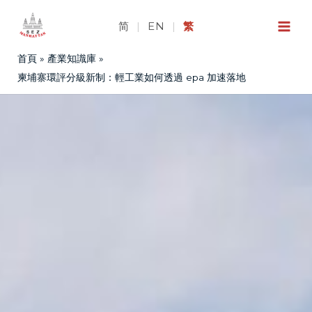
跳
至
简
|
EN
|
繁
主
首頁
產業知識庫
要
內
柬埔寨環評分級新制：輕工業如何透過 epa 加速落地
容