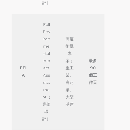
評）
Full
Env
iron
高度
me
衝擊
ntal
專
Imp
案；
最多
FEI
act
重工
90
A
Ass
業、
個工
ess
高污
作天
me
染、
nt（
大型
完整
基建
環
評）