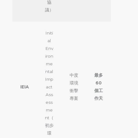
協
議）
Initi
al
Env
iron
me
ntal
中度
最多
Imp
環境
60
IEIA
act
衝擊
個工
Ass
專案
作天
ess
me
nt（
初步
環