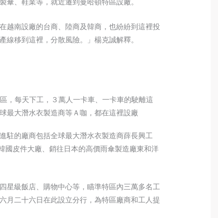
製傘、鞋業等，就近遷到曼哈頓特區設廠。
在越南設廠的台商、陸商及韓商，也紛紛到這裡投
產線移到這裡，分散風險。」楊克誠解釋。
特區，每天下工，３萬人一卡車、一卡車的駛離這
球最大潛水衣製造商等Ａ咖，都在這裡設廠
進駐的廠商包括全球最大潛水衣製造商薛長興工
y、韓國皮件大廠、銷往日本的高價雨傘製造廠東和洋
四星級飯店、購物中心等，瞄準特區內三萬多名工
六月二十六日在此設立分行，為特區廠商和工人提