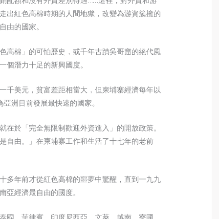
銷配額和沒有外資差別待遇……這裡，對外資和游
走出紅色高棉時期的人間地獄，改變為游資簇擁的
自由的國家。
色高棉」的可怕歷史，或千年古蹟吳哥窟的絕代風
一個潛力十足的新興國度。
一千美元，貧富差距相當大，但柬埔寨經濟每年以
為亞洲目前發展最快速的國家。
就在於「完全無限制歡迎外資進入」的開放政策。
是自由。」在柬埔寨工作和生活了十七年的老前
十多年前才從紅色高棉的噩夢中驚醒，直到一九九
南亞經濟最自由的國度。
泰國、菲律賓、印度尼西亞、文萊、越南、寮國、