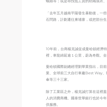
螺絲等；或是尋找低工資的紡織成衣、
「去年五月越南平陽發生暴動後，一些
石問路，計劃遷往柬埔寨，或把部分生
10年前，台商楊克誠促成曼哈頓經濟
裡，車龍綿延逾１公里，蔚為奇觀。全
曼哈頓國際副總經理劉華業指出，目前
業、全球前三大自行車廠Best Wa
傘等三十三家。
除了工業區之外，楊克誠打算在這裡蓋
人的消費商機。國泰世華銀行也於今年
供服務。