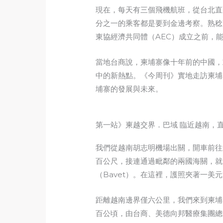
現在，每天有三個飛機航班，從台北直
分之一的乘客都是要到金邊考察。熟稔
東協經濟共同體（AEC）成立之前，
當地台商說，柬埔寨像十年前的中國，
中的新熱點。《今周刊》實地走訪柬埔
埔寨的發展與未來。
第一站》柬越交界．巴域 臨近越南，
我們從越南胡志明機場出關，開車前往
百公尺，接連通過毗鄰的兩國海關，就
（Bavet）。在這裡，護照夾著一美
距離越南邊界僅六公里，我們來到柬埔
百公頃，由台商、美德向邦醫療集團總