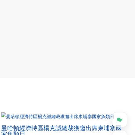
曼哈頓經濟特區楊克誠總裁獲邀出席柬埔寨國
家魚類日