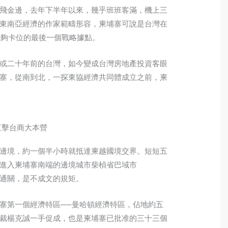
飛金邊，去年下半年以來，幾乎班班客滿，機上三
東南亞經濟的作家範疇形容，柬埔寨可說是台灣在
能夠卡位的最後一個戰略據點。
或二十年前的台灣，如今變成台灣房地產投資客眼
寨，從南到北，一探東協經濟共同體成立之前，柬
直擊台商大本營
邊境，約一個半小時就抵達柬越國境交界。短短五
進入柬埔寨南端的邊境城市柴楨省巴域市
元通關，是不成文的規矩。
寨第一個經濟特區──曼哈頓經濟特區，佔地約五
裁楊克誠一手促成，也是柬埔寨已批准的三十三個