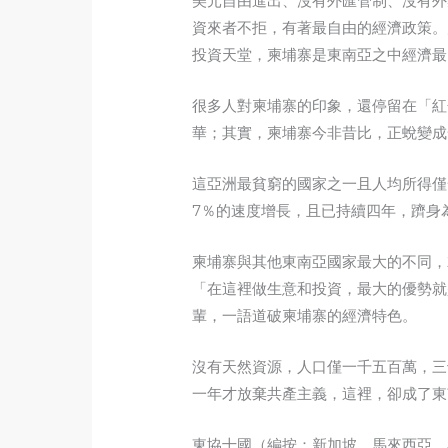
美元自由進出、沒有外匯管制、沒有外
資來者不拒，有著最自由的經濟政策。
投資天堂，柬埔寨是東南亞之中經濟最
很多人對柬埔寨的印象，還停留在「紅
華；其實，柬埔寨今非昔比，正蛻變成
這亞洲最貧窮的國家之一且人均所得僅
7％的速度增長，且已持續四年，躋身
柬埔寨與其他東南亞國家最大的不同，
「在這裡做生意和投資，最大的優勢就
輩，一語道破柬埔寨的經濟特色。
沒有天然資源，人口僅一千五百萬，三
一年才放棄共產主義，這裡，卻成了東
東協十國（編按：新加坡、馬來西亞、