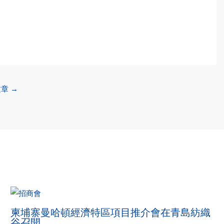
文章
→
柬埔寨曼哈頓經濟特區項目推介會在青島紡織
谷召開