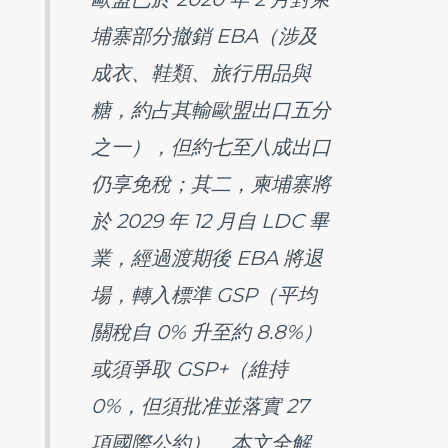
埔寨部分撤銷 EBA（涉及
成衣、鞋類、旅行用品與
糖，約占其輸歐盟出口五分
之一），但約七至八成出口
仍享免稅；其二，柬埔寨將
於 2029 年 12 月自 LDC 畢
業，經過渡期後 EBA 將退
場，轉入標準 GSP（平均
關稅自 0% 升至約 8.8%）
或須爭取 GSP+（維持
0%，但須批准並落實 27
項國際公約）。本文全解