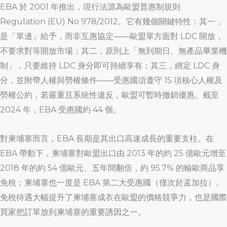
EBA 於 2001 年推出，現行法源為歐盟普惠制規則
Regulation (EU) No 978/2012。它有幾個關鍵特性：其一，
是「單邊」給予，而非互惠協定——歐盟單方面對 LDC 開放，
不要求對等開放市場；其二，原則上「無到期日、無產品畢業機
制」，只要維持 LDC 身分即可持續享有；其三，綁定 LDC 身
分，並附帶人權與勞權條件——受惠國須遵守 15 項核心人權及
勞權公約，若嚴重且系統性違反，歐盟可暫時撤銷優惠。截至
2024 年，EBA 受惠國約 44 個。
對柬埔寨而言，EBA 長期是其出口高速成長的重要支柱。在
EBA 帶動下，柬埔寨對歐盟出口由 2013 年的約 25 億歐元增至
2018 年的約 54 億歐元、五年間翻倍，約 95.7% 的輸歐商品享
免稅；柬埔寨也一度是 EBA 第二大受惠國（僅次於孟加拉）。
免稅待遇大幅提升了柬埔寨成衣在歐盟的價格競爭力，也是國際
買家把訂單放到柬埔寨的重要誘因之一。