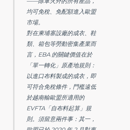
——除軍火外的所有產品，
均可免稅、免配額進入歐盟
市場。
對在柬埔寨設廠的成衣、鞋
類、箱包等勞動密集產業而
言，EBA 的關鍵價值在於
「單一轉化」原產地規則：
以進口布料製成的成衣，即
可符合免稅條件，門檻遠低
於越南輸歐盟所適用的
EVFTA「自布料起算」規
則。須留意兩件事：其一，
歐盟已於 2020 年 2 月對柬