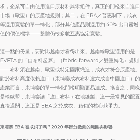
求，企業可自由使用進口原材料與零組件，真正的門檻來自進口
市場（歐盟）的原產地規則；其二，在 EBA／普惠制下，成衣
等適用寬鬆的單一轉化，部分其他產品則適用約 40% 出口國增
值的價值標準——整體仍較多數互惠協定寬鬆。
這一點的份量，要對比越南才看得出來。越南輸歐盟適用的是
EVFTA 的「自布料起算」（fabric-forward／雙重轉化）規則
——布料須在越南、歐盟或特定國家織造，成衣才符合原產地。
對於布料高度依賴進口（柬埔寨成衣布料逾六成自中國進口）的
產業而言，柬埔寨的單一轉化門檻明顯更易達成。換言之，同樣
是輸歐盟，柬埔寨讓「進口布料＋在地縫製」這一最常見的配置
直接過關，這正是 EBA 之於成衣、箱包的核心競爭力。
柬埔寨 EBA 被取消了嗎？2020 年部分撤銷的範圍與影響