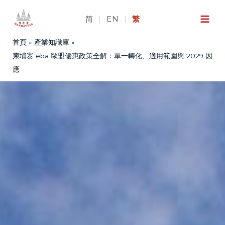
跳
至
简
|
EN
|
繁
主
首頁
產業知識庫
要
內
柬埔寨 eba 歐盟優惠政策全解：單一轉化、適用範圍與 2029 因
容
應