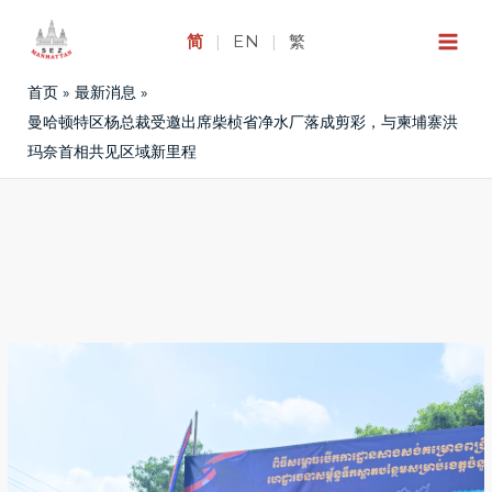
跳
至
简
|
EN
|
繁
内
首页
最新消息
容
曼哈顿特区杨总裁受邀出席柴桢省净水厂落成剪彩，与柬埔寨洪
玛奈首相共见区域新里程