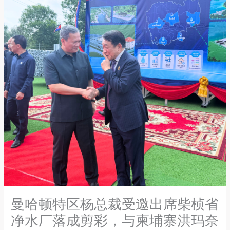
曼哈顿特区杨总裁受邀出席柴桢省
净水厂落成剪彩，与柬埔寨洪玛奈