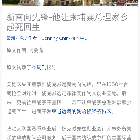
新南向先锋-他让柬埔寨总理家乡
起死回生
最新消息
/ 作者：
Johnny Chih-Yen Wu
原文作者: 刁曼蓬
原文转载于
今周刊
报导
美德医集团董事长杨克诚是新南向先锋。早在1988年台
商抢登对岸时，杨克诚选定菲律宾作为其创业基地。后
来，更前往柬埔寨开疆拓土，甚至让柬埔寨总理韩森家乡
起死回生，进而开发
柬越边境的曼哈顿经济特区
。
政治大学国贸系毕业后，杨克诚先在勤业会计师事务所关
联的华成顾问公司服务；后于国内纺织成衣厂负责国际营