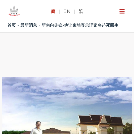
跳
至
简
|
EN
|
繁
内
首页
最新消息
新南向先锋-他让柬埔寨总理家乡起死回生
容