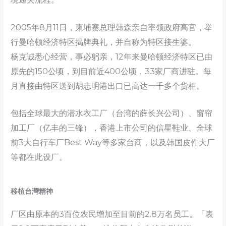
2005年8月11日，柬埔寨总理韩森亲自率领政府高官，举
行曼哈顿经济特区揭牌典礼，并自称为特区接生婆。
杨克诚悉心经营，事必躬亲，12年来曼哈顿经济特区已由
原先的150公顷，到目前近400公顷，33家厂商进驻。每
月直接由特区送到胡志明港出口已高达一千多个货柜。
包括全球最大的潜水衣工厂（台湾的薛长兴公司）、窗帘
加工厂（亿丰的三锋），香港上市公司的信星鞋业、全球
前3大自行车厂Best Way等多家台商，以及韩国皮件大厂
等都在此设厂。
移植台灣精神
厂区由原本的3百位农民增加至目前的2.8万名员工。「表