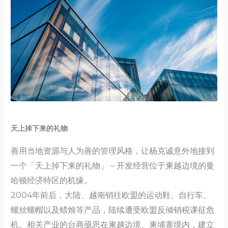
天上掉下来的礼物
善用当地资源与人为善的管理风格，让杨克诚意外地接到
一个「天上掉下来的礼物」－开发经营位于柬越边境的曼
哈顿经济特区的机缘。
2004年前后，大陆、越南销往欧盟的运动鞋、自行车、
螺丝螺帽以及蜡烛等产品，陆续遭受欧盟反倾销税课征危
机。相关产业的台商亟思在柬越边境、柬埔寨境内，建立