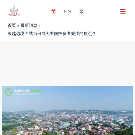
跳
至
简
|
EN
|
繁
内
首页
最新消息
容
柬越边境巴域为何成为中国投资者关注的焦点？