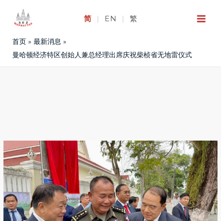
跳
至
简
|
EN
|
繁
内
首页
最新消息
容
曼哈顿经济特区创始人兼总经理出席庆祝柴桢省无地雷仪式