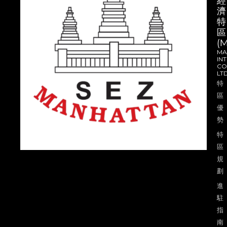
經
濟
特
區
(
MA
IN
CO.
LTD
特
區
優
勢
特
區
規
劃
進
駐
指
南