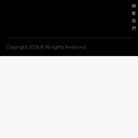
聯
繫
我
們
Copyright 2026 © All rights Reserved.