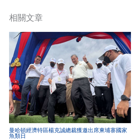
相關文章
曼哈頓經濟特區楊克誠總裁獲邀出席柬埔寨國家
魚類日