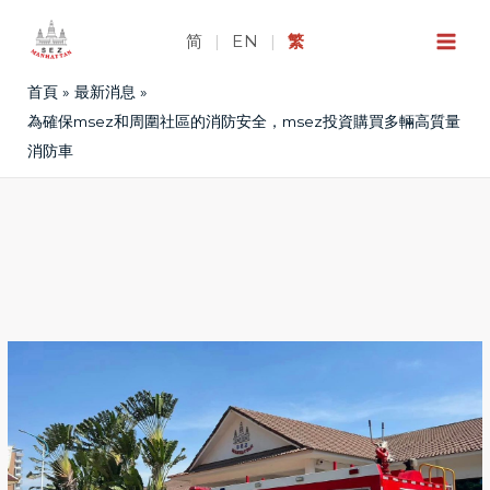
跳
至
简
|
EN
|
繁
主
首頁
最新消息
要
內
為確保msez和周圍社區的消防安全，msez投資購買多輛高質量
容
消防車